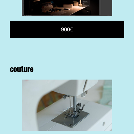
900€
couture