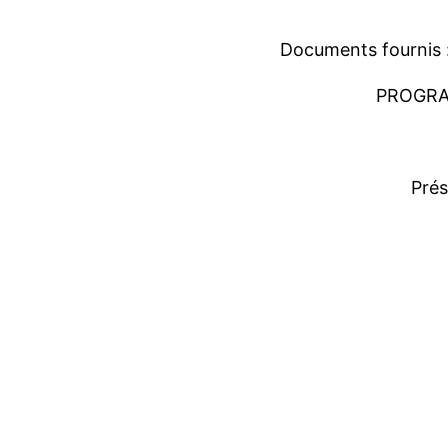
Documents fournis 
PROGR
Pr
és