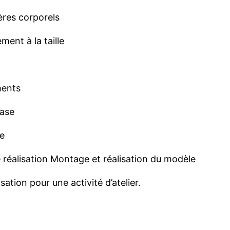
ères
corporels
ement
à la taille
ents
ase
e
e
réalisation
Montage et
réalisation
du
modèle
isation
pour
une
activité
d’atelier
.