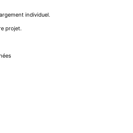
rgement individuel.
e projet.
rné
es