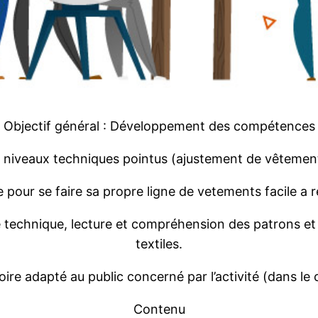
Objectif
général
:
Développement
des
compétences
s
niveaux
techniques
pointus
(
ajustement
de
vêtemen
e pour se faire
sa
propre
ligne
de
vetements
facile a
r
e
technique, lecture et
compréhension
des patrons e
textiles.
oire
adapté
au public
concerné
par
l’activité
(dans le 
Contenu