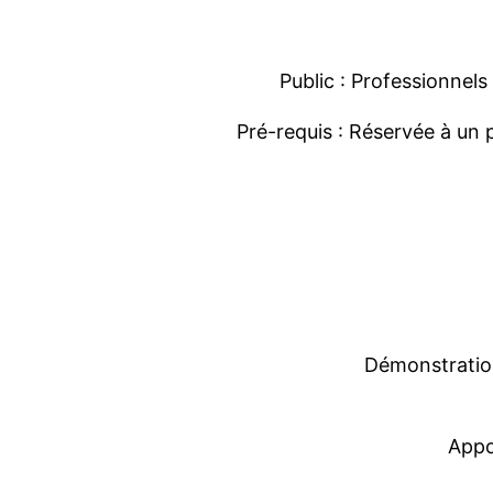
Public :
Professionnels
Pré
-requis
:
Réservée à un 
D
émonstratio
App