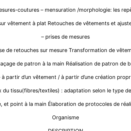
esures-coutures
– mensuration /
morphologie
: les
rep
sur
vêtement
à plat Retouches de
vêtements
et
ajust
–
prises
de
mesures
se
de retouches sur
mesure
Transformation de
vêtem
raçage
de patron à la main
Réalisation
de patron de b
– à
partir
d’un
vêtement
/ à
partir
d’une
création
propr
x du
tissu
(
fibres
/textiles
) :
adaptation
selon
le type d
e
, et point à la main
Élaboration
de
protocoles
de
réal
Organisme
DESCRIPTION