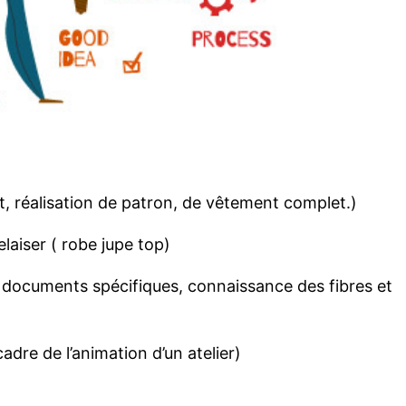
t
,
réalisation
de patron, de
vêtement
complet
.)
elaiser
( robe
jupe
top)
t documents
spécifiques
,
connaissance
des
fibres
et
cadre de
l’animation
d’un atelier)