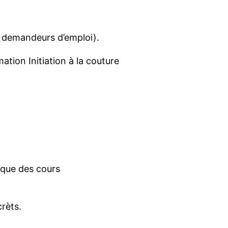
 demandeurs d’emploi).
mation
Initiation à
la couture
ique des cours
.
r
è
ts.