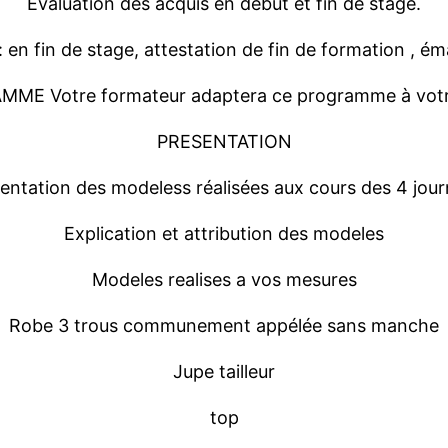
Evaluation des acquis en début et fin de stage.
:
en fin de stage, attestation de fin de
formation ,
éma
AMME
Votre formateur adaptera ce programme à votr
PRESENTATION
entation
des
modeles
s
ré
alis
ées
aux cours des
4
jou
Explication et attribution
des
modeles
Modeles
realises
a
vos
mesures
Robe 3
trous
communement
appélée
sans
manche
Jupe
tailleur
top