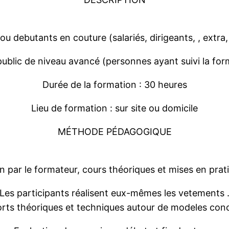
ou
debutants
en couture
(
salari
és
, dirigeants
, ,
extra,
public de niveau avancé (personnes ayant suivi
la for
Durée de la formation
:
30
heures
Lieu de formation
: sur site
ou domicile
MÉTHODE PÉDAGOGIQUE
n
par le formateur, cours théoriques et mises en prat
Les participants réalisent eux-mêmes les
vetements
orts
th
éoriques
et techniques autour de
modeles
conc