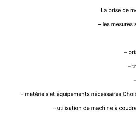
La
prise
de
m
– les
mesures
–
pri
–
t
–
matériels
et
équipements
nécessaires
Choi
–
utilisation
de machine à
coudr